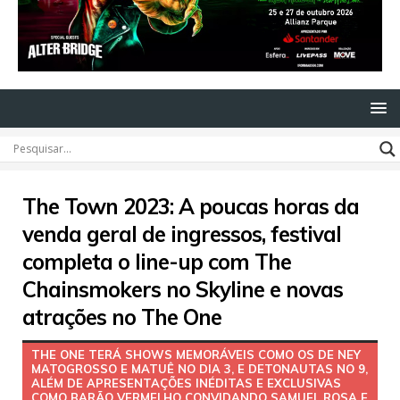
The Town 2023: A poucas horas da
venda geral de ingressos, festival
completa o line-up com The
Chainsmokers no Skyline e novas
atrações no The One
THE ONE TERÁ SHOWS MEMORÁVEIS COMO OS DE NEY
MATOGROSSO E MATUÊ NO DIA 3, E DETONAUTAS NO 9,
ALÉM DE APRESENTAÇÕES INÉDITAS E EXCLUSIVAS
COMO BARÃO VERMELHO CONVIDANDO SAMUEL ROSA E