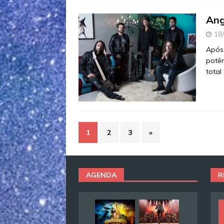
Ang
18
Após 
potên
total
1
2
3
»
AGENDA
R