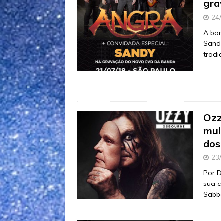
gra
24
A ba
Sand
trad
Ozz
mul
dos
23
Por D
sua c
Sabba