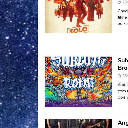
26
Chega
filme
baix
Sub
Bra
25
A ba
com 
dois 
Ang