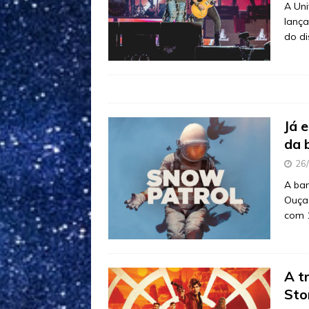
A Uni
lanç
do di
Já 
da 
26
A ban
Ouça 
com 1
A t
Stor