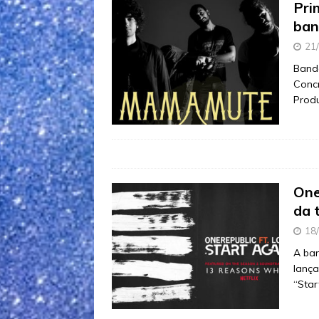
Pri
ban
21
Band
Concr
Produ
One
da 
18
A ba
lança
“Star