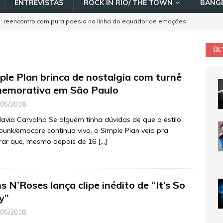
ENTREVISTAS
ROCK IN RIO/ THE TOWN
BANGE
: reencontro com pura poesia na linha do equador de emoções
rtais em show lotado no Rio
COBERTURA DE SHOWS
ÚL
laschi traz nova turnê de celebração dos 35 anos de carreira
ta-feira no Circo Voador
AGENDA
ple Plan brinca de nostalgia com turnê
emorativa em São Paulo
a os lançamentos selecionados de maio 2026
/05/2018
lavia Carvalho Se alguém tinha dúvidas de que o estilo
n Rio 2026: Processo de ativação e transferência de ingressos
unk/emocore continua vivo, o Simple Plan veio pra
ara o público
DESTAQUE
rar que, mesmo depois de 16
[…]
a os lançamentos selecionados de junho 2026
s N’Roses lança clipe inédito de “It’s So
y”
/05/2018