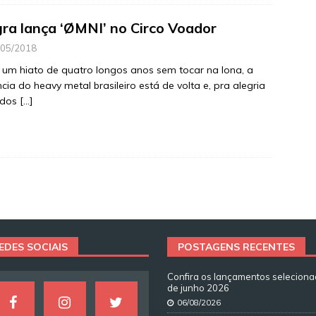
ra lança ‘ØMNI’ no Circo Voador
/05/2018
um hiato de quatro longos anos sem tocar na lona, a
cia do heavy metal brasileiro está de volta e, pra alegria
 dos
[…]
EDES SOCIAIS
POSTAGENS RECENTES
Confira os lançamentos selecion
de junho 2026
06/08/2026