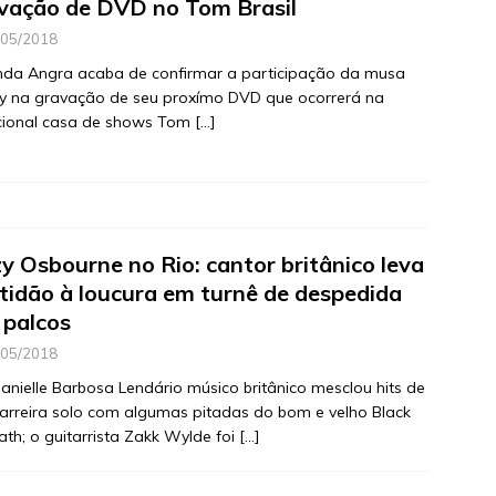
vação de DVD no Tom Brasil
/05/2018
nda Angra acaba de confirmar a participação da musa
y na gravação de seu proxímo DVD que ocorrerá na
icional casa de shows Tom
[…]
y Osbourne no Rio: cantor britânico leva
tidão à loucura em turnê de despedida
 palcos
/05/2018
anielle Barbosa Lendário músico britânico mesclou hits de
arreira solo com algumas pitadas do bom e velho Black
th; o guitarrista Zakk Wylde foi
[…]