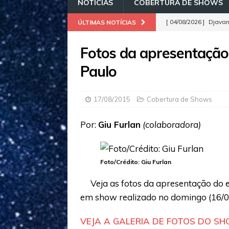
NOTÍCIAS
COBERTURA DE SHOWS
[ 04/08/2026 ]
Djavan
ÚLTIMAS NOTÍCIAS
para delírio dos mo
Fotos da apresentaçã
[ 03/08/2026 ]
Edu Fa
Paulo
para o Rio nesta sex
[ 02/08/2026 ]
Confir
17/08/2015
Cobertura de Shows
LANÇAMENTOS
Por:
Giu Furlan
(colaboradora)
[ 01/08/2026 ]
Rock i
já está disponível p
[ 06/08/2026 ]
Confir
Foto/Crédito: Giu Furlan
LANÇAMENTOS
Veja as fotos da apresentação do 
em show realizado no domingo (16/
VEJA A GALERIA DE FOTOS DO S