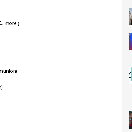
/… more )
mmunion)
r)