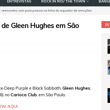
ENTREVISTAS
ROCK IN RIO/ THE TOWN
BANGE
: reencontro com pura poesia na linha do equador de emoções
rtais em show lotado no Rio
COBERTURA DE SHOWS
o de Gleen Hughes em São
ÚL
laschi traz nova turnê de celebração dos 35 anos de carreira
ta-feira no Circo Voador
AGENDA
a os lançamentos selecionados de maio 2026
n Rio 2026: Processo de ativação e transferência de ingressos
ara o público
DESTAQUE
a os lançamentos selecionados de junho 2026
ex-Deep Purple e Black Sabbath,
Gleen Hughes
,
08) no
Carioca Club
, em São Paulo.
HOW AQUI