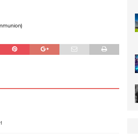
ommunion)
!